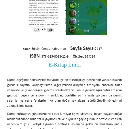
Sayfa Sayısı:
Yazar:
Editör: Cengiz Kahraman
117
ISBN
: 978-625-8088-22-9
Ölçüler:
16 X 24
E-Kitap Linki
Dünya ölçeğinde son yüzyılda meydana gelen teknolojik gelişmeler bir yandan insanın
gündelik hayatını kolaylaştırırken, diğer yandan dünyanın simbiyotik düzenine zarar
vermekte ve çevre dengesi giderek bozulmaktadır. Bunun yanında aşırı nüfus artışının
getirdiği beşeri ve ekonomik zorluklar, özellikle son yıllarda görülen pandemik
salgınlar ve çevre felaketleri, kıt olan doğal kaynakların sürdürülebilir yönetimini
zorunu kılmaktadır.
Dünya nüfusunun günümüzde yaklaşık 8 milyar kişiye ulaşması, beşeri hayatın doğal
alanlar üzerinde daha fazla yayılmasına ve büyük bir göç olgusunun ortaya çıkmasına
neden olmuştur. Ekolojik ayakizinin aratması anlamına gelen bu muazzam nüfus