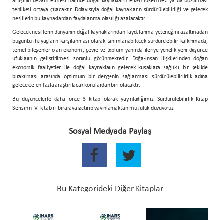
artışının devam etmesi halinde doğal kaynakların erken tükenmesi ya da bozulması
tehlikesi ortaya çıkacaktır. Dolayısıyla doğal kaynakların sürdürülebilirliği ve gelecek
nesillerin bu kaynaklardan faydalanma olasılığı azalacaktır.
Gelecek nesillerin dünyanın doğal kaynaklarından faydalanma yeteneğini azaltmadan
bugünkü ihtiyaçların karşılanması olarak tanımlanabilecek sürdürülebilir kalkınmada,
temel bileşenler olan ekonomi, çevre ve toplum yanında ileriye yönelik yeni düşünce
ufuklarının geliştirilmesi zorunlu görünmektedir. Doğa-insan ilişkilerinden doğan
ekonomik faaliyetler ile doğal kaynakların gelecek kuşaklara sağlıklı bir şekilde
bırakılması arasında optimum bir dengenin sağlanması sürdürülebilirlirlik adına
gelecekte en fazla araştırılacak konulardan biri olacaktır.
Bu düşüncelerle daha önce 3 kitap olarak yayınladığımız Sürdürülebilirlik Kitap
Serisinin IV. kitabını biraraya getirip yayınlamaktan mutluluk duyuyoruz
Sosyal Medyada Paylaş
Bu Kategorideki Diğer Kitaplar