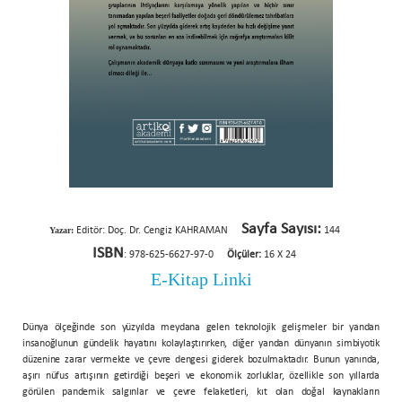
Sayfa Sayısı:
Yazar:
Editör: Doç. Dr. Cengiz KAHRAMAN
144
ISBN
: 978-625-6627-97-0
Ölçüler:
16 X 24
E-Kitap Linki
Dünya ölçeğinde son yüzyılda meydana gelen teknolojik gelişmeler bir yandan
insanoğlunun gündelik hayatını kolaylaştırırken, diğer yandan dünyanın simbiyotik
düzenine zarar vermekte ve çevre dengesi giderek bozulmaktadır. Bunun yanında,
aşırı nüfus artışının getirdiği beşeri ve ekonomik zorluklar, özellikle son yıllarda
görülen pandemik salgınlar ve çevre felaketleri, kıt olan doğal kaynakların