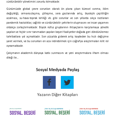
sürdürülebilir yönetimini zorunlu kılmaktadır.
Günümüzde global çevre sorunları olarak ön plana çıkan küresel ısınma, iklim
değişikliği, ormansızlaşma, çölleşme, sera gazlarında artış, biyolojik çeşitliliğin
azalması, su-hava-toprak kirliliği vb. gibi sorunlar ve son yıllarda sıkça rastlanan
pandemik hastalıklar, sağlıklı ve sürdürülebilir şehirlerin oluşmasını ve insan yaşamını
oldukça zorlaştırmaktadır. Büyük nüfus gruplarının ihtiyaçlarını karşılamaya yönelik
yapılan ve hiçbir sınır tanımadan yapılan beşeri faaliyetler doğada geri döndürülemez
tahribatlara yol açmaktadır. Son yüzyılda giderek artış kaydeden bu hızlı değişime
yanıt vermek, ve bu sorunları en aza indirebilmek için coğrafya araştırmaları kilit rol
oynamaktadır.
Çalışmanın akademik dünyaya katkı sunmasını ve yeni araştırmalara ilham olması
dileği ile...
Sosyal Medyada Paylaş
Yazarın Diğer Kitapları