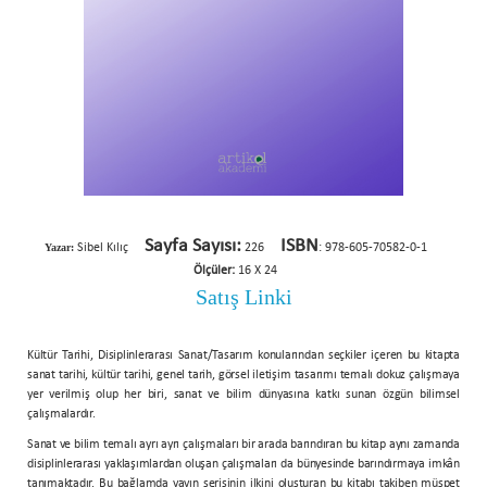
Sayfa Sayısı:
ISBN
Yazar:
Sibel Kılıç
226
: 978-605-70582-0-1
Ölçüler:
16 X 24
Satış Linki
Kültür Tarihi, Disiplinlerarası Sanat/Tasarım konularından seçkiler içeren bu kitapta
sanat tarihi, kültür tarihi, genel tarih, görsel iletişim tasarımı temalı dokuz çalışmaya
yer verilmiş olup her biri, sanat ve bilim dünyasına katkı sunan özgün bilimsel
çalışmalardır.
Sanat ve bilim temalı ayrı ayrı çalışmaları bir arada barındıran bu kitap aynı zamanda
disiplinlerarası yaklaşımlardan oluşan çalışmaları da bünyesinde barındırmaya imkân
tanımaktadır. Bu bağlamda yayın serisinin ilkini oluşturan bu kitabı takiben müspet